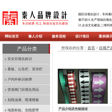
园区目视化设计，车间看
展厅设计,生产现场目视
计,企业文化建设,二维码
网站首页
秦人介绍
服务流程
设计项目
案例展
产品分类
您现在的位置：
首页
>
目视产
安全目视化标识
看板、公告栏、宣传栏
户内外标识标牌
管道阀门目视化用品
划线油漆、喷漆模板
产品介绍及性能描述
地面标贴、划线胶带