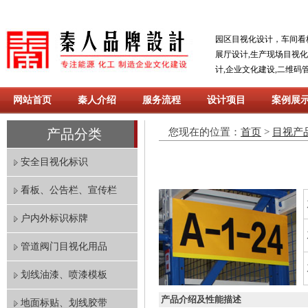
园区目视化设计，车间看
展厅设计,生产现场目视
计,企业文化建设,二维码
网站首页
秦人介绍
服务流程
设计项目
案例展
产品分类
您现在的位置：
首页
>
目视产
安全目视化标识
看板、公告栏、宣传栏
户内外标识标牌
管道阀门目视化用品
划线油漆、喷漆模板
产品介绍及性能描述
地面标贴、划线胶带